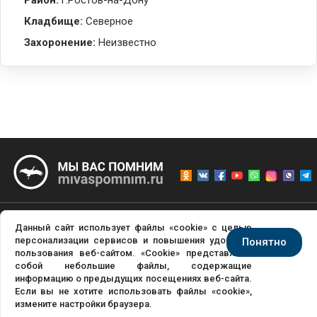
Район:
г.Ростов-на-Дону
Кладбище:
Северное
Захоронение:
Неизвестно
® «МЫ ВАС ПОМНИМ», ООО «БЭСТ КОНСАЛТ», Г.МОСКВА, ИНН
Данный сайт использует файлы «cookie» с целью
персонализации сервисов и повышения удобства
Понятно
9715006840,
WHATSAPP/VIBER/TELEGRAM +7-969-049-47-46
пользования веб-сайтом. «Cookie» представляют
собой небольшие файлы, содержащие
информацию о предыдущих посещениях веб-сайта.
НАПИШИТЕ НАМ
Если вы не хотите использовать файлы «cookie»,
измените настройки браузера.