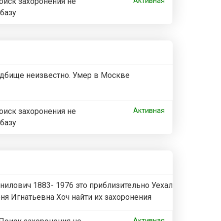
оиск захоронения не
Активная
 базу
адбище неизвестно. Умер в Москве
оиск захоронения не
Активная
 базу
нилович 1883- 1976 это приблизительно Уехал
ня Игнатьевна Хоч найти их захоронения
Активная