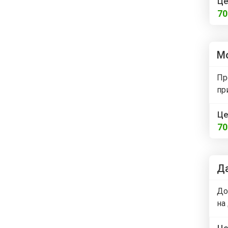
Це
7
М
Пр
пр
Це
7
Да
До
на