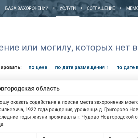
БАЗА ЗАХОРОНЕНИЙ
УСЛУГИ
СОГЛАШЕНИЕ
МЕМО
ие или могилу, которых нет в
ировать:
по цене
по дате размещения
↑
по дате
вгородская область
ошу оказать содействие в поиске места захоронения моег
сильевича, 1922 года рождения, уроженца д. Григорово Но
следние годы жизни проживал в г. Чудово Новгородской об
а.