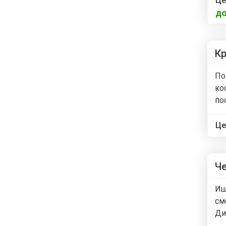
Це
до
Кр
По
ко
по
Це
Че
Ищ
см
Ди