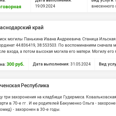
на:
Дата выполнения:
Вид услуги:
19.09.2024
внесенного 
говорная
аснодарский край
иск могилы Панькина Ивана Андреевича. Станица Ильская 
ординат 44.836419, 38.553503. По воспоминаниям сначала 
сле входа, а потом высокая могила его матери. Могилу его
300
руб.
Дата выполнения:
31.05.2024
Вид усл
на:
ченская Республика
у три захоронения на кладбище Гудермеса. Ковальковская
ерти в 70-е гг . И ее родителей Бакуменко Ольга - захоро
омид) - захоронен в 30-е годы.