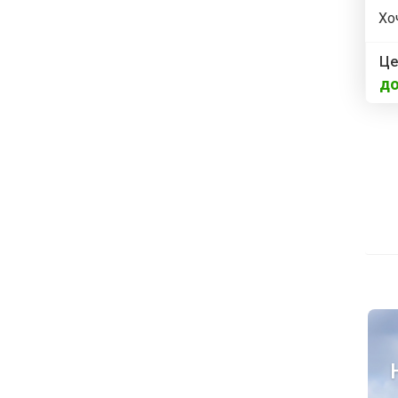
Хо
Це
до