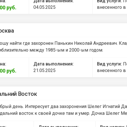
на:
Дата выполнения:
Вид услуги:
П
000
руб.
04.05.2025
внесенного в
осква
ошу найти где захоронен Панькин Николай Андреевич. Кл
иблизительно между 1985-ым и 2000-ым годом.
на:
Дата выполнения:
Вид услуги:
П
000
руб.
21.05.2025
внесенного в
льний Восток
брый день. Интересует два захоронения Шелег Игнатий Да
 дальний восток к своей дочке там и умер. Дочка Шелег Ме