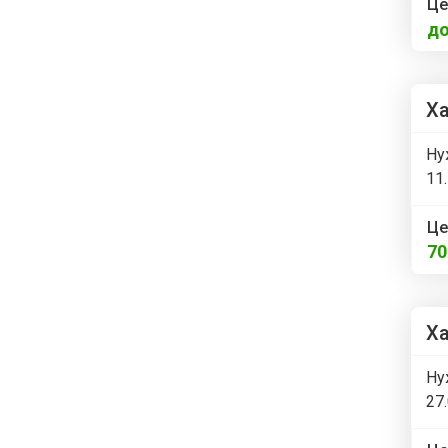
Це
до
Ха
Ну
11
Це
7
Ха
Ну
27