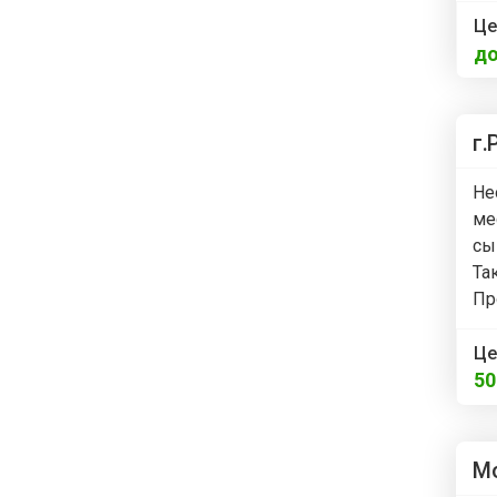
Це
до
г.
Не
ме
сы
Та
Пр
Це
5
Мо